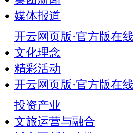
媒体报道
开云网页版·官方版在
文化理念
精彩活动
开云网页版·官方版在线
投资产业
文旅运营与融合