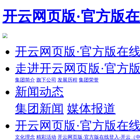
开云网页版·官方版
开云网页版·官方版在
走进开云网页版·官方
集团简介
旗下公司
发展历程
集团荣誉
新闻动态
集团新闻
媒体报道
开云网页版·官方版在
文化理念
精彩活动
开云网页版·官方版在线登入-开云（中