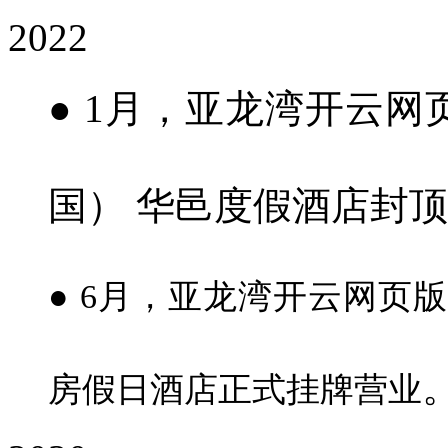
2022
● 1月，亚龙湾开云网
国） 华邑度假酒店封
●
6月，
亚龙湾开云网页版
房假日酒店正式挂牌营业