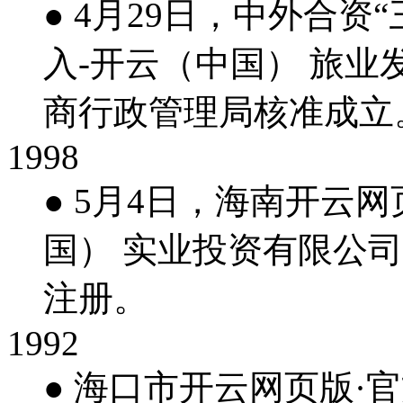
● 4月29日，中外合
入-开云（中国） 旅业
商行政管理局核准成立
1998
● 5月4日，海南开云
国） 实业投资有限公
注册。
1992
● 海口市开云网页版·