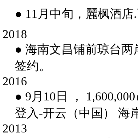
● 11月中旬，麗枫酒
2018
● 海南文昌铺前琼台
签约。
2016
● 9月10日 ， 1,60
登入-开云（中国） 海
2013