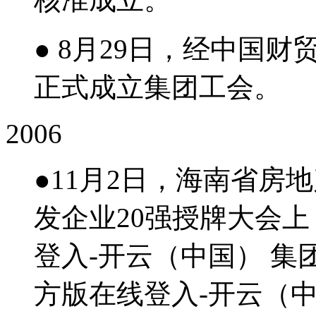
● 8月29日，经中国
正式成立集团工会。
2006
●11月2日，海南省房
发企业20强授牌大会
登入-开云（中国） 集
方版在线登入-开云（