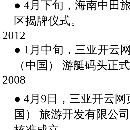
● 4月下旬，海南中
区揭牌仪式。
2012
● 1月中旬，三亚开云
（中国） 游艇码头正
2008
● 4月9日，三亚开云
国） 旅游开发有限公
核准成立。