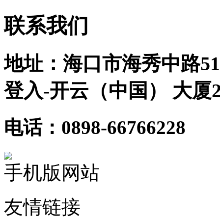
联系我们
地址：海口市海秀中路51
登入-开云（中国） 大厦2
电话：0898-66766228
手机版网站
友情链接