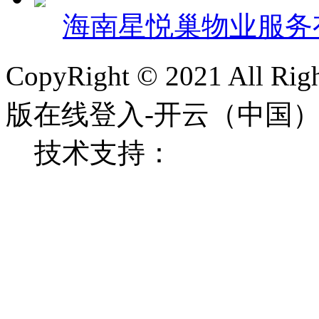
海南星悦巢物业服务
CopyRight © 2021 All
版在线登入-开云（中
技术支持：