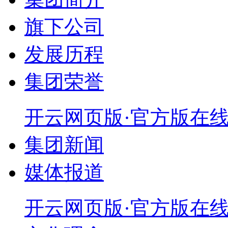
旗下公司
发展历程
集团荣誉
开云网页版·官方版在线
集团新闻
媒体报道
开云网页版·官方版在