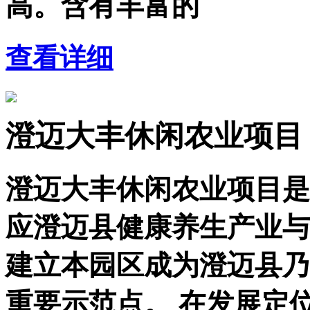
高。含有丰富的
查看详细
澄迈大丰休闲农业项目
澄迈大丰休闲农业项目是
应澄迈县健康养生产业与
建立本园区成为澄迈县乃
重要示范点。 在发展定