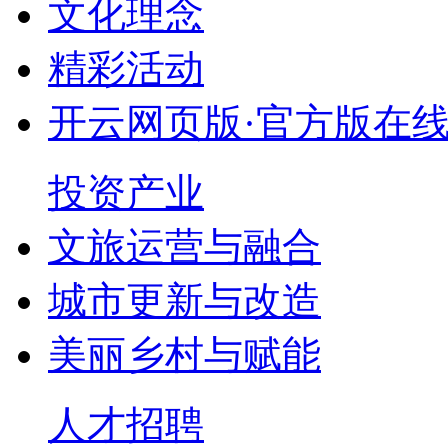
文化理念
精彩活动
开云网页版·官方版在线
投资产业
文旅运营与融合
城市更新与改造
美丽乡村与赋能
人才招聘