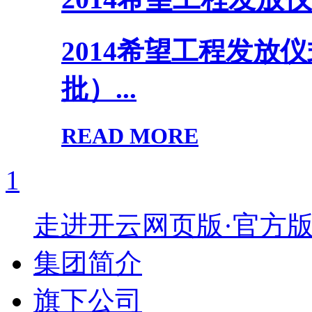
2014希望工程发放
批）...
READ MORE
1
走进开云网页版·官方
集团简介
旗下公司