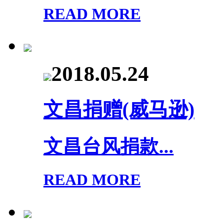
READ MORE
2018.05.24
文昌捐赠(威马逊)
文昌台风捐款...
READ MORE