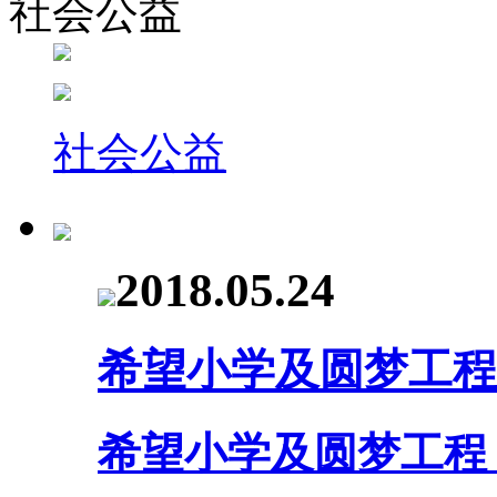
社会公益
社会公益
2018.05.24
希望小学及圆梦工程
希望小学及圆梦工程 希