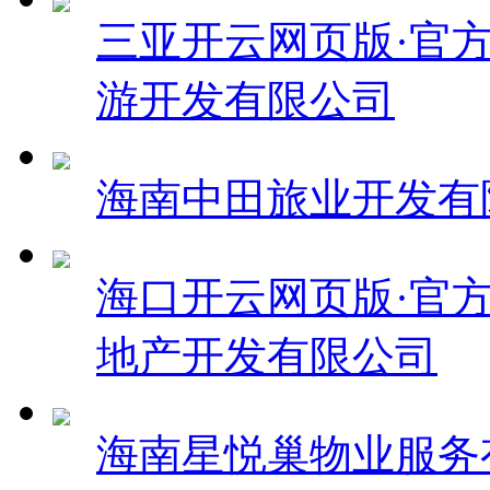
三亚开云网页版·官方
游开发有限公司
海南中田旅业开发有
海口开云网页版·官方
地产开发有限公司
海南星悦巢物业服务