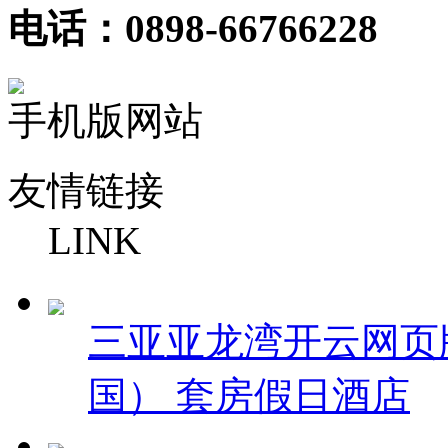
电话：0898-66766228
手机版网站
友情链接
LINK
三亚亚龙湾开云网页
国） 套房假日酒店