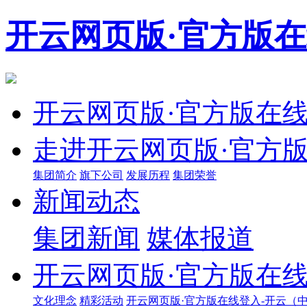
开云网页版·官方版
开云网页版·官方版在
走进开云网页版·官方
集团简介
旗下公司
发展历程
集团荣誉
新闻动态
集团新闻
媒体报道
开云网页版·官方版在
文化理念
精彩活动
开云网页版·官方版在线登入-开云（中