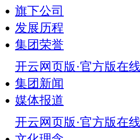
旗下公司
发展历程
集团荣誉
开云网页版·官方版在线
集团新闻
媒体报道
开云网页版·官方版在
文化理念