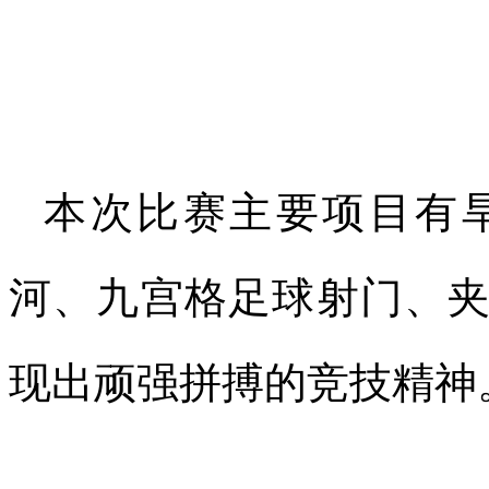
本次比赛主要项目有
河、九宫格足球射门、
现出顽强拼搏的竞技精神