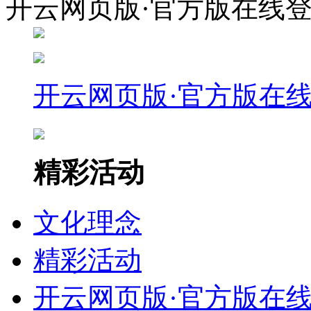
开云网页版·官方版在线
开云网页版·官方版在
精彩活动
文化理念
精彩活动
开云网页版·官方版在线