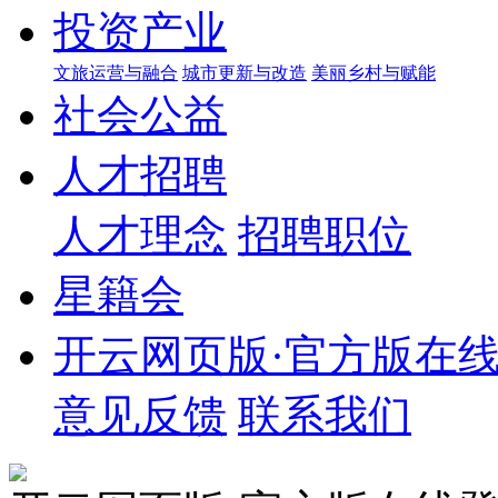
投资产业
文旅运营与融合
城市更新与改造
美丽乡村与赋能
社会公益
人才招聘
人才理念
招聘职位
星籍会
开云网页版·官方版在线
意见反馈
联系我们