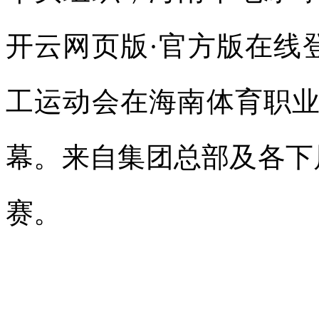
开云网页版·官方版在线
工运动会在海南体育职
幕。来自集团总部及各下
赛。