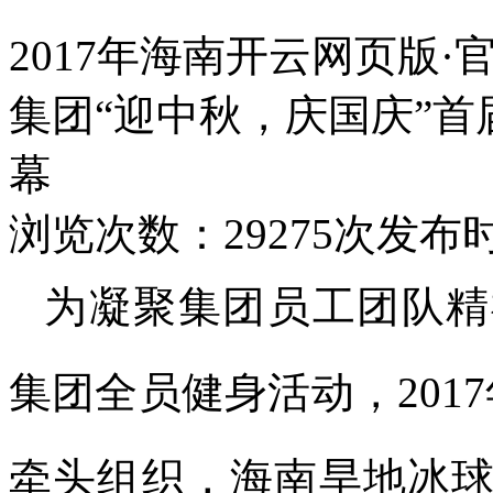
2017年海南开云网页版
集团“迎中秋，庆国庆”
幕
浏览次数：29275次
发布时间
为凝聚集团员工团队精
集团全员健身活动，201
牵头组织，海南旱地冰