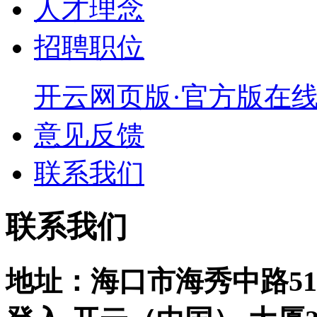
人才理念
招聘职位
开云网页版·官方版在线
意见反馈
联系我们
联系我们
地址：海口市海秀中路51