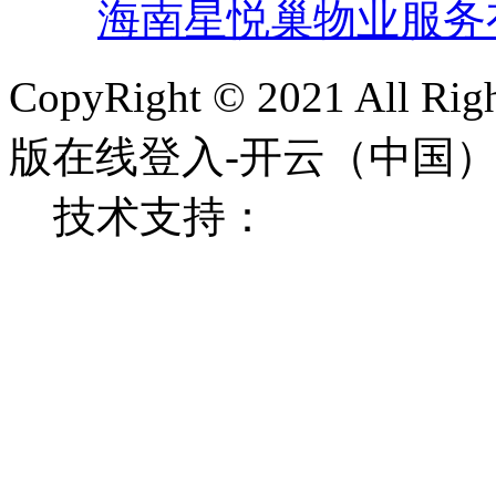
海南星悦巢物业服务
CopyRight © 2021 All
版在线登入-开云（中
技术支持：