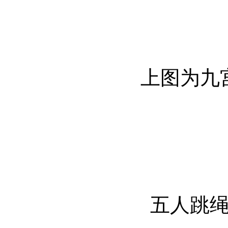
上图为九
五人跳