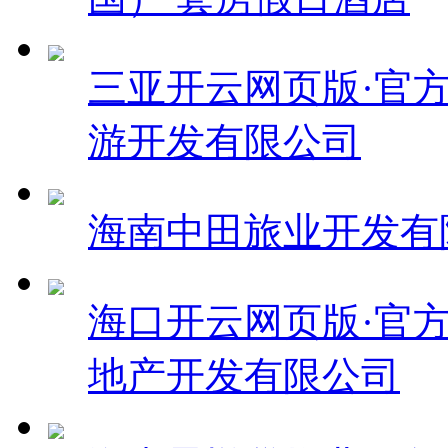
三亚开云网页版·官方
游开发有限公司
海南中田旅业开发有
海口开云网页版·官方
地产开发有限公司