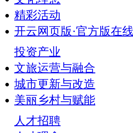
精彩活动
开云网页版·官方版在线
投资产业
文旅运营与融合
城市更新与改造
美丽乡村与赋能
人才招聘