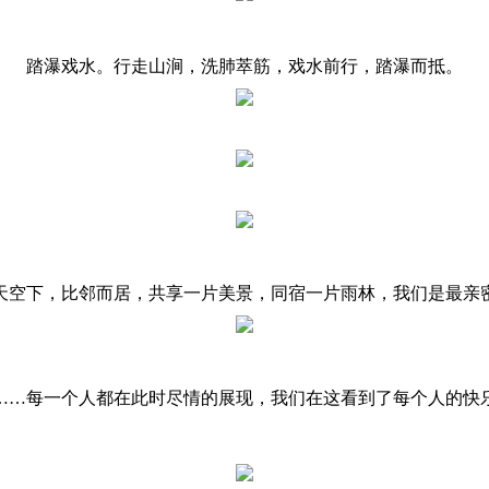
踏瀑戏水。行走山涧，洗肺萃筋，戏水前行，踏瀑而抵。
天空下，比邻而居，共享一片美景，同宿一片雨林，我们是最亲
……每一个人都在此时尽情的展现，我们在这看到了每个人的快