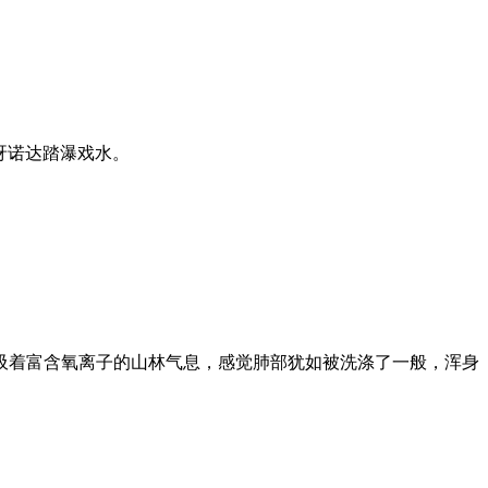
呀诺达踏瀑戏水。
吸着富含氧离子的山林气息，感觉肺部犹如被洗涤了一般，浑身