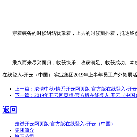
穿着装备的时候纠结犹豫着，上去的时候颤抖着，抵达终
乘兴而来尽兴而归，收获快乐、收获满足、收获成功。本
在线登入-开云（中国） 实业集团2019年上半年员工户外拓
上一篇：浓情中秋•情系开云网页版·官方版在线登入-开云
下一篇：2019年开云网页版·官方版在线登入-开云（中
返回
走进开云网页版·官方版在线登入-开云（中国）
集团简介
旗下公司