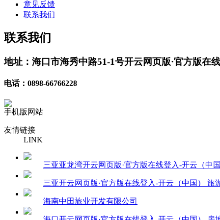
意见反馈
联系我们
联系我们
地址：海口市海秀中路51-1号开云网页版·官方版在线
电话：0898-66766228
手机版网站
友情链接
LINK
三亚亚龙湾开云网页版·官方版在线登入-开云（中国
三亚开云网页版·官方版在线登入-开云（中国） 旅
海南中田旅业开发有限公司
海口开云网页版·官方版在线登入-开云（中国） 房