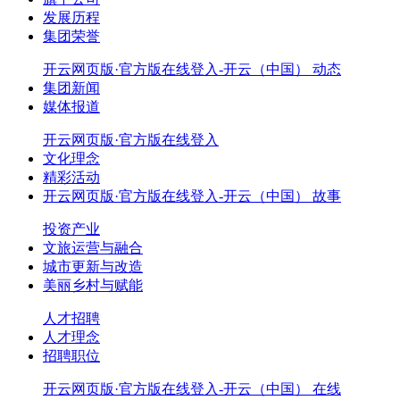
发展历程
集团荣誉
开云网页版·官方版在线登入-开云（中国） 动态
集团新闻
媒体报道
开云网页版·官方版在线登入
文化理念
精彩活动
开云网页版·官方版在线登入-开云（中国） 故事
投资产业
文旅运营与融合
城市更新与改造
美丽乡村与赋能
人才招聘
人才理念
招聘职位
开云网页版·官方版在线登入-开云（中国） 在线