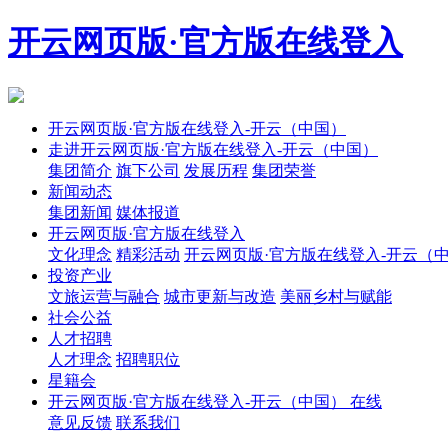
开云网页版·官方版在线登入
开云网页版·官方版在线登入-开云（中国）
走进开云网页版·官方版在线登入-开云（中国）
集团简介
旗下公司
发展历程
集团荣誉
新闻动态
集团新闻
媒体报道
开云网页版·官方版在线登入
文化理念
精彩活动
开云网页版·官方版在线登入-开云（中
投资产业
文旅运营与融合
城市更新与改造
美丽乡村与赋能
社会公益
人才招聘
人才理念
招聘职位
星籍会
开云网页版·官方版在线登入-开云（中国） 在线
意见反馈
联系我们