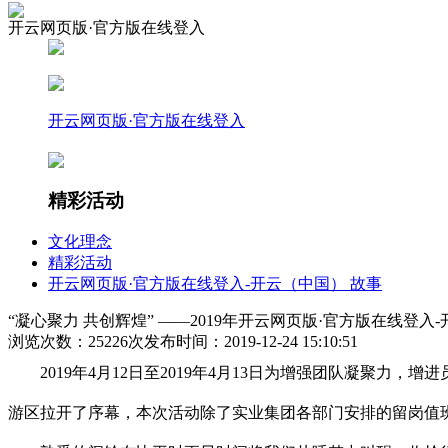
开云网页版·官方版在线登入
开云网页版·官方版在线登入
精彩活动
文化理念
精彩活动
开云网页版·官方版在线登入-开云（中国） 故事
“凝心聚力 共创辉煌” ——2019年开云网页版·官方版在线登
浏览次数：25226次
发布时间：2019-12-24 15:10:51
2019年4月12日至2019年4月13日为增强团队凝聚
游区拉开了序幕，本次活动除了实业集团各部门安排的留岗值班