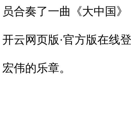
员合奏了一曲《大中国》
开云网页版·官方版在线登
宏伟的乐章。