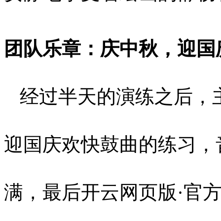
团队乐章：庆中秋，迎国
经过半天的演练之后，
迎国庆欢快鼓曲的练习，
满，最后开云网页版·官方