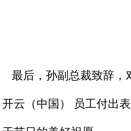
最后，孙副总裁致辞，对
开云（中国） 员工付出