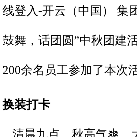
线登入-开云（中国） 集
鼓舞，话团圆”中秋团建
200余名员工参加了本
换装打卡
清晨九点，秋高气爽，