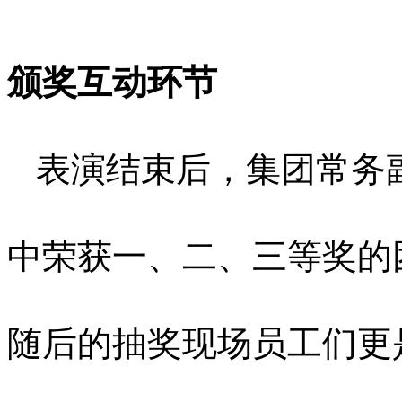
颁奖互动环节
表演结束后，集团常务
中荣获一、二、三等奖的
随后的抽奖现场员工们更