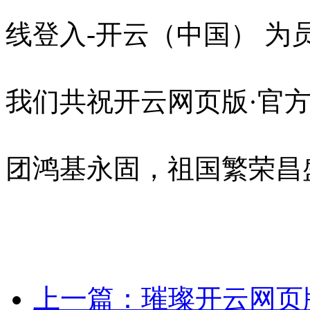
线登入-开云（中国） 
我们共祝开云网页版·官方
团鸿基永固，祖国繁荣昌
上一篇：璀璨开云网页