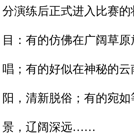
分演练后正式进入比赛的
目：有的仿佛在广阔草原
唱；有的好似在神秘的云
阳，清新脱俗；有的宛如
景，辽阔深远……