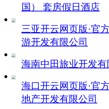
国） 套房假日酒店
三亚开云网页版·官方
游开发有限公司
海南中田旅业开发有
海口开云网页版·官方
地产开发有限公司