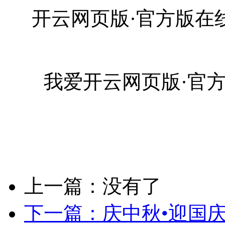
开云网页版·官方版在
我爱开云网页版·官
上一篇：没有了
下一篇：庆中秋•迎国庆