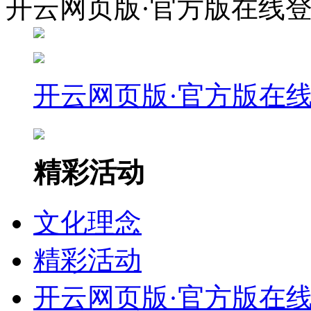
开云网页版·官方版在线
开云网页版·官方版在
精彩活动
文化理念
精彩活动
开云网页版·官方版在线