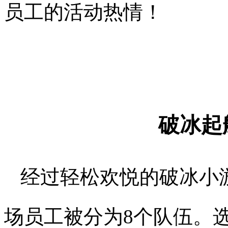
员工的活动热情！
破冰起
经过轻松欢悦的破冰小
场员工被分为8个队伍。