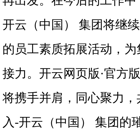
再出发。在今后的工作中
开云（中国） 集团将继
的员工素质拓展活动，为
接力。开云网页版·官方版
将携手并肩，同心聚力，
入-开云（中国） 集团的