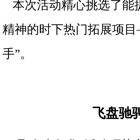
本次活动精心挑选了能
精神的时下热门拓展项目—
手”。
飞盘驰