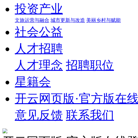
投资产业
文旅运营与融合
城市更新与改造
美丽乡村与赋能
社会公益
人才招聘
人才理念
招聘职位
星籍会
开云网页版·官方版在线
意见反馈
联系我们