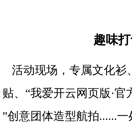
趣味打
活动现场，专属文化衫
贴、“我爱开云网页版·官
”创意团体造型航拍....