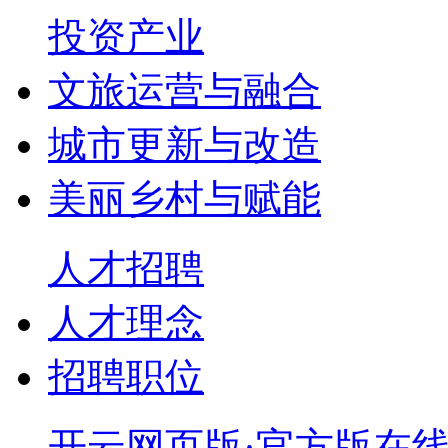
投资产业
文旅运营与融合
城市更新与改造
美丽乡村与赋能
人才招聘
人才理念
招聘职位
开云网页版·官方版在线