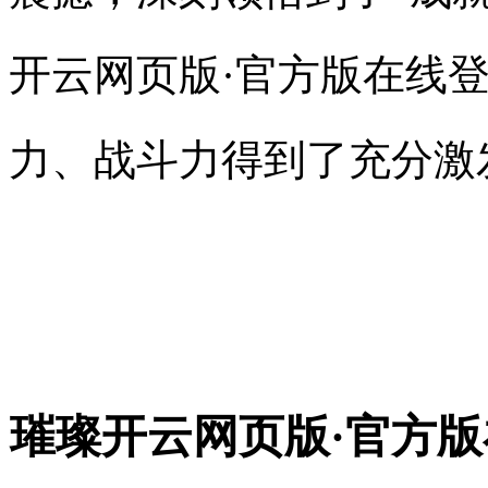
开云网页版·官方版在线
力、战斗力得到了充分激
璀璨开云网页版·官方版