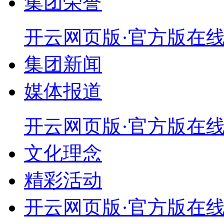
集团荣誉
开云网页版·官方版在线
集团新闻
媒体报道
开云网页版·官方版在
文化理念
精彩活动
开云网页版·官方版在线