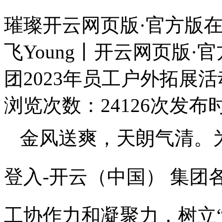
璀璨开云网页版·官方版在
飞Young丨开云网页版·
团2023年员工户外拓展活
浏览次数：24126次
发布时间
金风送爽，天朗气清。
登入-开云（中国） 集
工协作力和凝聚力，树立