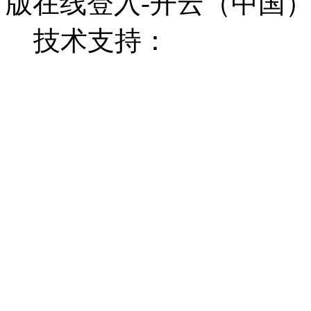
版在线登入-开云（中
技术支持：